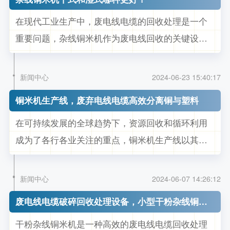
构： 铜米破碎机主要由以下几个部分组成：进料系
在现代工业生产中，废电线电缆的回收处理是一个
统、破碎系统、分离系统、除尘...
重要问题，杂线铜米机作为废电线回收的关键设
备，其作用不容小觑。在市场上，杂线铜米机主要
分为干式和湿式两种类型，那么哪种类型更胜一筹
新闻中心
2024-06-23 15:40:17
呢？我们一起来分析下。 一、干式铜米机的优势 环
铜米机生产线，废弃电线电缆高效分离铜与塑料
保性：干式铜米机采用物理分离的方式，通过破
在可持续发展的全球趋势下，资源回收和循环利用
碎、气流比重分选等技术将铜和塑料...
成为了各行各业关注的重点，铜米机生产线以其高
效、环保的特点成为了金属回收行业的一股新势
力。 铜米机是一种将废弃电线电缆中的铜和塑料分
新闻中心
2024-06-07 14:26:12
离的设备。其工作过程主要包括粉碎分选步骤。首
废电线电缆破碎回收处理设备，小型干粉杂线铜米机
先，将收集来的废电线电缆通过高性能破碎机粉碎
干粉杂线铜米机是一种高效的废电线电缆回收处理
成小颗粒，然后，利用气流分选设备...