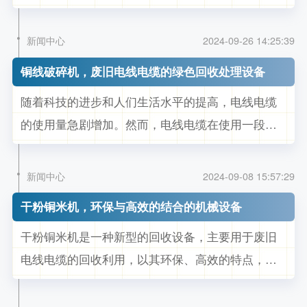
影响电缆线杂线铜米机出铜率的因素有哪些？我们
一起来了解下。 影响杂线铜米机出铜率的因素 1. 废
新闻中心
2024-09-26 14:25:39
电线电缆的含铜量 废电线电缆的含铜量是影响铜米
铜线破碎机，废旧电线电缆的绿色回收处理设备
机出铜率的首要因素。不同类型的废电线电缆，其
随着科技的进步和人们生活水平的提高，电线电缆
含铜量有所不同。...
的使用量急剧增加。然而，电线电缆在使用一段时
间后，由于老化或其他原因，需要被淘汰和更换。
这些废旧电线电缆不仅占用空间，还对环境造成潜
新闻中心
2024-09-08 15:57:29
在威胁。如何有效处理这些废旧电线电缆，成为了
干粉铜米机，环保与高效的结合的机械设备
一个重要的问题。铜线破碎机的出现，为这一问题
干粉铜米机是一种新型的回收设备，主要用于废旧
提供了理想的解决方案。 铜线破碎...
电线电缆的回收利用，以其环保、高效的特点，在
市场上占据了一席之地。本文将详细介绍干粉铜米
机的工作原理以及优势。 干粉铜米机是通过干式物