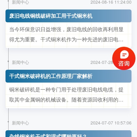
新闻中心
2024-08-16 11:24:00
理分离法，将废旧电线电缆破碎分离成纯净的铜和
废旧电线铜线破碎加工用干式铜米机
塑料。其工作原理主要包括以下几个步骤：首先，
当今环保意识日益增强，废旧电线的回收再利用显
废旧电线电缆经过一级剪切破碎，...
得尤为重要。干式铜米机作为一种先进的废旧电线
铜线处理设备，正逐渐成为回收行业的宠儿。 干式
铜米机是一种用于分离废旧电线中的铜和塑料的机
新闻中心
2024-07-28 14:39:09
械设备。与传统的湿法处理不同，干式铜米机采用
干式铜米破碎机的工作原理厂家解析
物理分离的方法，在不使用任何化学药剂和水的情
铜米破碎机是一种专门用于处理废旧电线电缆，提
况下，实现铜和塑料的高效分离。...
取其中金属铜的机械设备。随着资源回收利用的日
益重视，铜米破碎机在废金属回收行业中的地位愈
发重要。接下来我们一起来了解一下铜米破碎机的
新闻中心
2024-07-07 10:57:06
基本结构组成与工作原理吧。 铜米破碎机的基本结
杂线铜米机干式和湿式哪种更好？