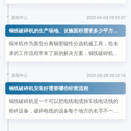
前主要种类繁多：干式铜米机和水式铜米机、家用
小型铜米机、大型铜米机。杂线铜米机主要由粉碎
新闻中心
2023-04-04 09:53:37
机、比重分选机（气流分选机）、袋式除尘器、输
铜线破碎机的生产场地、设施面积需要多少平方呢？
送机、振动筛组成。在废旧电线回收行业中，。有
铜米机作为新型分离铜塑磁性分选机械工具，给未
些原料是经过粉碎剪切分拣的，电线的粗细...
来的工作流程带来了新的解决方案，铜线破碎机的
生产场地、设施面积需要40平方左右，整个设备它
采用特殊的全自动控制机构,加工环境环保，通过主
新闻中心
2023-03-28 09:32:16
动轴和悬臂组成的滑块传动装置以及泵电机来控制
铜线破碎机安装好需要哪些经营流程
它的工作状态，它的应用范围非常广泛，可以用于
铜线破碎机是一个可以把电线电缆拆车线电话线的
加工各种废旧杂线、平方线、拆车线...
粉碎设备，破碎电线的设备每个地方的名字不一样
吧，当选择铜线破碎机的时候就要考虑这些过程，
那就是场地，经营各种流程，配置的大小，质量选