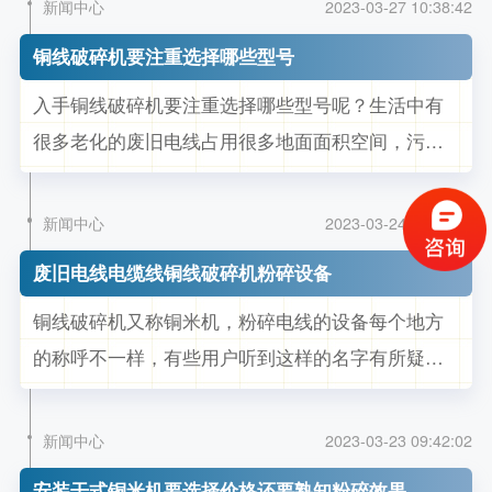
新闻中心
2023-03-27 10:38:42
择，工作效率产量流程，这些东西根据各自回收的
铜线破碎机要注重选择哪些型号
物料来取决于选择的机器大小，因为每个生产基地
入手铜线破碎机要注重选择哪些型号呢？生活中有
的配置价格质量都有所不同，就要实地考...
很多老化的废旧电线占用很多地面面积空间，污染
周围环境，得不到好的回收利用，铜线破碎机的投
入使用给生活的废旧电线有这息息相关的连接，想
新闻中心
2023-03-24 10:15:51
入手铜线破碎机就要看回收产量怎么样，根据这方
废旧电线电缆线铜线破碎机粉碎设备
面就好选择适合的型号配置，有些入手铜线破碎机
铜线破碎机又称铜米机，粉碎电线的设备每个地方
的用户，回收产量不多，依然选择大型号...
的称呼不一样，有些用户听到这样的名字有所疑问
是很正常的，会联想到还有很多种类型粉碎电线的
机器而已，不以为然的是称呼和机器的名字网上和
新闻中心
2023-03-23 09:42:02
现在的称呼有所不同，每年都会产生数不完的被淘
安装干式铜米机要选择价格还要熟知粉碎效果