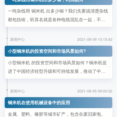
商那里购买，一旦产品出现问题，那么事后的维
一吨杂线用 铜米机 出多少铜？我们先要搞清楚杂线
护、更换和售后问题很可能无法得到有效...
都包括啥，听其名就是各种电线混乱在一起，不像
电缆线，不像整卷平方线好处理，有网线、插头
线、电话线、灯线、一两米的电线头、充电线、汽
新闻中心
2021-08-09 10:15:42
车线等这些不易适用剥线机的废铜线。这些杂线含
小型铜米机的投资空间和市场风景如何?
铜量较低，就像鸡肋食之无味，弃之可惜，利用鑫
小型铜米机 的投资空间和市场风景如何？铜米机促
世昌机械的干式铜米机再细的线也可实...
进了中国经济转型升级和可持续发展，推动了中国
废旧电线电缆回收行业进入历史性、跨越性和突破
性的科学发展进程。鑫世昌小型铜米机设备为中国
新闻中心
2021-08-05 09:00:32
城市建设和社会发展带来了新的环境。中国每年都
铜米机在使用机械设备中的应用
要淘汰大量的废旧电线电缆和各种杂线，使废旧电
金属、塑料、橡胶等城市矿产，包含在废旧家电、
线电缆的回收处理成为良好的投资空间...