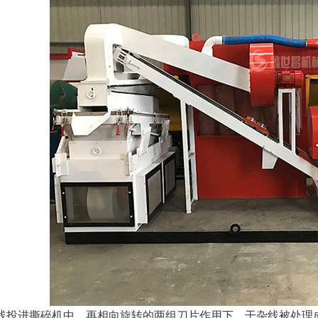
杂线投进撕碎机中，再相向旋转的两组刀片作用下，干杂线被处