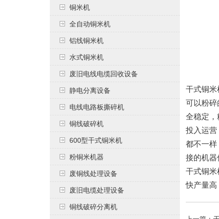
铜米机
全自动铜米机
铝线铜米机
水式铜米机
废旧电线电缆回收设备
干式铜米
静电分离设备
可以粉碎
电线电路板撕碎机
全稳定，
铜线破碎机
投入运营
600型干式铜米机
都不一样
粉铜米机器
接的机器
干式铜米
废铜线处理设备
快产量高
废旧电缆处理设备
铜线破碎分离机
上一篇：